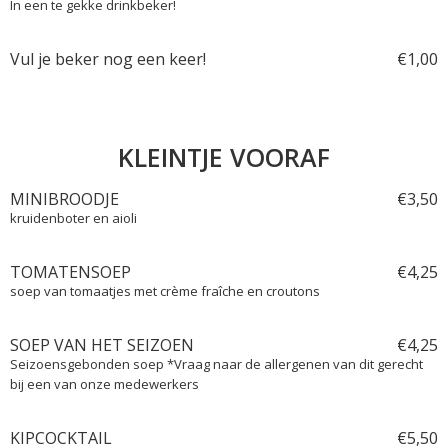
In een te gekke drinkbeker!
Vul je beker nog een keer!
€
1,
00
KLEINTJE VOORAF
MINIBROODJE
€
3,
50
kruidenboter en aioli
TOMATENSOEP
€
4,
25
soep van tomaatjes met crème fraîche en croutons
SOEP VAN HET SEIZOEN
€
4,
25
Seizoensgebonden soep *Vraag naar de allergenen van dit gerecht
bij een van onze medewerkers
KIPCOCKTAIL
€
5,
50