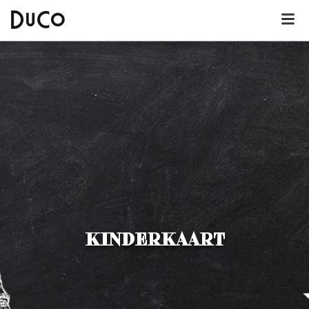
Dutch
English
German
Over DuCo Deurne
Hotel
Nieuws
KINDERKAART
Lunchkaart
Dinerkaart