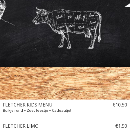
Kinderkaart
Wijnkaart
Bites
FLETCHER KIDS MENU
€
10,
50
Buikje rond + Zoet feestje + Cadeautje!
FLETCHER LIMO
€
1,
50