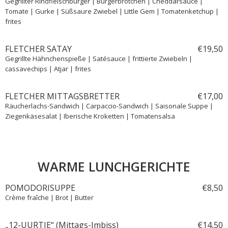
Gegrillter Rindfleischburger | Burgerbrötchen | Cheddarsauce |
Tomate | Gurke | Süßsaure Zwiebel | Little Gem | Tomatenketchup |
frites
FLETCHER SATAY
€
19,
50
Gegrillte Hähnchenspieße | Satésauce | frittierte Zwiebeln |
cassavechips | Atjar | frites
FLETCHER MITTAGSBRETTER
€
17,
00
Räucherlachs-Sandwich | Carpaccio-Sandwich | Saisonale Suppe |
Ziegenkäsesalat | Iberische Kroketten | Tomatensalsa
WARME LUNCHGERICHTE
POMODORISUPPE
€
8,
50
Crème fraîche | Brot | Butter
„12-UURTJE“ (Mittags-Imbiss)
€
14,
50