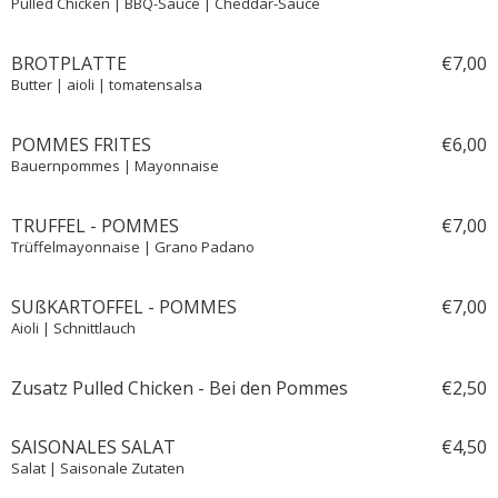
Pulled Chicken | BBQ-Sauce | Cheddar-Sauce
BROTPLATTE
€
7,
00
Butter | aioli | tomatensalsa
POMMES FRITES
€
6,
00
Bauernpommes | Mayonnaise
TRUFFEL - POMMES
€
7,
00
Trüffelmayonnaise | Grano Padano
SUßKARTOFFEL - POMMES
€
7,
00
Aioli | Schnittlauch
Zusatz Pulled Chicken - Bei den Pommes
€
2,
50
SAISONALES SALAT
€
4,
50
Salat | Saisonale Zutaten