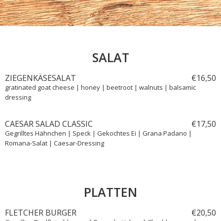
SALAT
ZIEGENKÄSESALAT
€
16,
50
gratinated goat cheese | honey | beetroot | walnuts | balsamic
dressing
CAESAR SALAD CLASSIC
€
17,
50
Gegrilltes Hähnchen | Speck | Gekochtes Ei | Grana Padano |
Romana-Salat | Caesar-Dressing
PLATTEN
FLETCHER BURGER
€
20,
50