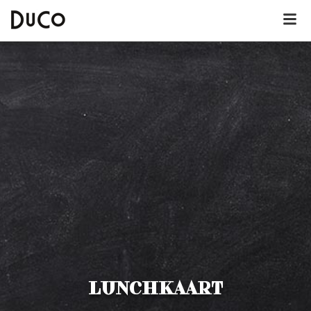
Dutch
English
German
Über DuCo Deurne
Hotel
Lunchkarte
Dinnerkarte
LUNCHKAART
Kinderkarte