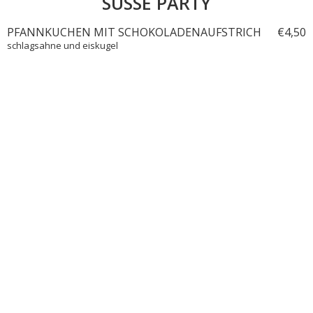
SÜSSE PARTY
PFANNKUCHEN MIT SCHOKOLADENAUFSTRICH
€
4,
50
schlagsahne und eiskugel
FRISCHER FRUCHTSALAT
€
4,
50
KINDEREIS
€
4,
50
2 Kugeln Eiscreme mit Schlagsahne und Smarties
Haben Sie bestimmte Diätwünsche oder Allergien? Unsere Küchen freuen
sich, dies im Voraus zu wissen, um Ihnen einen unbeschwerten Tag zu
bereiten.
LUNCHKARTE
DINNERKARTE
WEINKARTE
GETRÄNKEKARTE
BITES