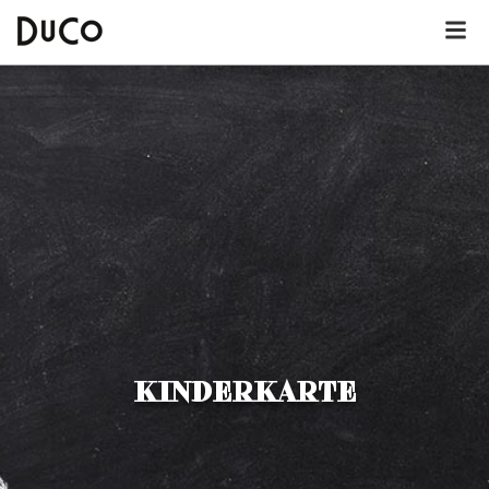
Dutch
English
German
Über DuCo Deurne
Hotel
Lunchkarte
KINDERKARTE
Dinnerkarte
Kinderkarte