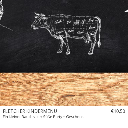
Weinkarte
Getränkekarte
Bites
FLETCHER KINDERMENÜ
€
10,
50
Ein kleiner Bauch voll + Süße Party + Geschenk!