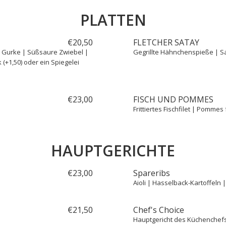
PLATTEN
€
20,
50
FLETCHER SATAY
| Gurke | Süßsaure Zwiebel |
Gegrillte Hähnchenspieße | Sa
(+1,50) oder ein Spiegelei
€
23,
00
FISCH UND POMMES
Frittiertes Fischfilet | Pommes
HAUPTGERICHTE
€
23,
00
Spareribs
Aioli | Hasselback-Kartoffeln 
€
21,
50
Chef's Choice
Hauptgericht des Küchenchefs