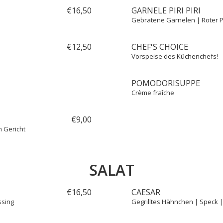
€
16,
50
GARNELE PIRI PIRI
Gebratene Garnelen | Roter P
€
12,
50
CHEF'S CHOICE
Vorspeise des Küchenchefs!
POMODORISUPPE
Crème fraîche
€
9,
00
m Gericht
SALAT
€
16,
50
CAESAR
ssing
Gegrilltes Hähnchen | Speck 