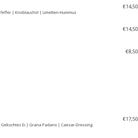
€
14,
50
feffer | Knoblauchöl | Limetten-Hummus
€
14,
50
€
8,
50
€
17,
50
| Gekochtes Ei | Grana Padano | Caesar-Dressing