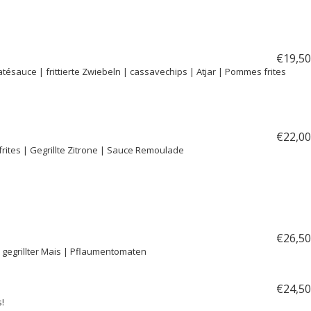
€
19,
50
tésauce | frittierte Zwiebeln | cassavechips | Atjar | Pommes frites
€
22,
00
 frites | Gegrillte Zitrone | Sauce Remoulade
€
26,
50
| gegrillter Mais | Pflaumentomaten
€
24,
50
!