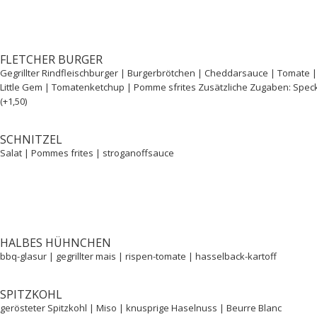
FLETCHER BURGER
Gegrillter Rindfleischburger | Burgerbrötchen | Cheddarsauce | Tomate 
Little Gem | Tomatenketchup | Pomme sfrites Zusätzliche Zugaben: Speck 
(+1,50)
SCHNITZEL
Salat | Pommes frites | stroganoffsauce
HALBES HÜHNCHEN
bbq-glasur | gegrillter mais | rispen-tomate | hasselback-kartoff
SPITZKOHL
gerösteter Spitzkohl | Miso | knusprige Haselnuss | Beurre Blanc